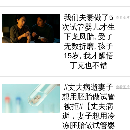
我们夫妻做了5
查看图片
次试管婴儿才生
下龙凤胎, 受了
无数折磨, 孩子
15岁, 我才醒悟
丁克也不错
#丈夫病逝妻子
查看图片
想用胚胎做试管
被拒#【丈夫病
逝，妻子想用冷
冻胚胎做试管婴